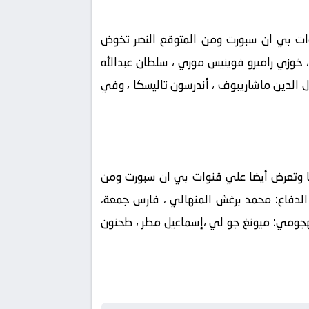
أبطال آسيا وتعرض أيضا علي قنوات بي ان سبورت ومن المتوقع النصر تخوض
 خوزي راميرو فوينيس موري ، سلطان عبدالله
 الدين ماشاريبوف ، أندرسون تاليسكا ، وفي
الإماراتي وهي تعرض اليوم 16-10-2021 في دوري أبطال آسيا وتعرض أيضا علي قنوات بي ان سبورت ومن
لدفاع: محمد برغش المنهالي ، فارس جمعة،
جومي: ميونغ جو لي ،إسماعيل مطر ، طحنون